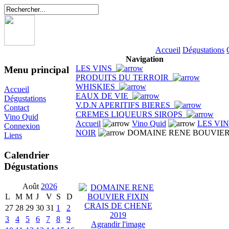
Accueil
Dégustations
Navigation
LES VINS
Menu principal
PRODUITS DU TERROIR
WHISKIES
Accueil
EAUX DE VIE
Dégustations
V.D.N APERITIFS BIERES
Contact
CREMES LIQUEURS SIROPS
Vino Quid
Accueil
Vino Quid
LES VI
Connexion
NOIR
DOMAINE RENE BOUVIER 
Liens
Calendrier
Dégustations
Août
2026
L
M
M
J
V
S
D
27
28
29
30
31
1
2
3
4
5
6
7
8
9
Agrandir l'image