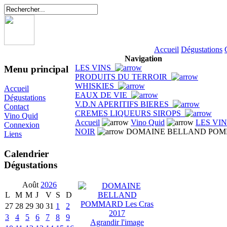
Accueil
Dégustations
Navigation
LES VINS
Menu principal
PRODUITS DU TERROIR
WHISKIES
Accueil
EAUX DE VIE
Dégustations
V.D.N APERITIFS BIERES
Contact
CREMES LIQUEURS SIROPS
Vino Quid
Accueil
Vino Quid
LES VI
Connexion
NOIR
DOMAINE BELLAND POMMA
Liens
Calendrier
Dégustations
Août
2026
L
M
M
J
V
S
D
27
28
29
30
31
1
2
3
4
5
6
7
8
9
Agrandir l'image