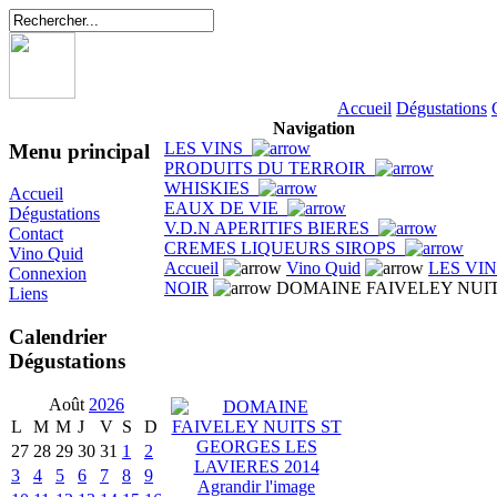
Accueil
Dégustations
Navigation
LES VINS
Menu principal
PRODUITS DU TERROIR
WHISKIES
Accueil
EAUX DE VIE
Dégustations
V.D.N APERITIFS BIERES
Contact
CREMES LIQUEURS SIROPS
Vino Quid
Accueil
Vino Quid
LES VI
Connexion
NOIR
DOMAINE FAIVELEY NUITS
Liens
Calendrier
Dégustations
Août
2026
L
M
M
J
V
S
D
27
28
29
30
31
1
2
3
4
5
6
7
8
9
Agrandir l'image