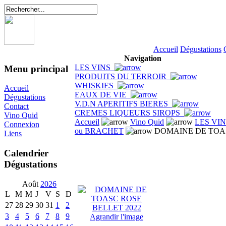
Accueil
Dégustations
Navigation
LES VINS
Menu principal
PRODUITS DU TERROIR
WHISKIES
Accueil
EAUX DE VIE
Dégustations
V.D.N APERITIFS BIERES
Contact
CREMES LIQUEURS SIROPS
Vino Quid
Accueil
Vino Quid
LES VI
Connexion
ou BRACHET
DOMAINE DE TOAS
Liens
Calendrier
Dégustations
Août
2026
L
M
M
J
V
S
D
27
28
29
30
31
1
2
3
4
5
6
7
8
9
Agrandir l'image