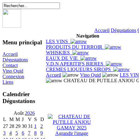
Accueil
Dégustations
Navigation
LES VINS
Menu principal
PRODUITS DU TERROIR
WHISKIES
Accueil
EAUX DE VIE
Dégustations
V.D.N APERITIFS BIERES
Contact
CREMES LIQUEURS SIROPS
Vino Quid
Accueil
Vino Quid
LES VI
Connexion
CHATEAU DE PUTILLE ANJOU 
Liens
Calendrier
Dégustations
Août
2026
L
M
M
J
V
S
D
27
28
29
30
31
1
2
3
4
5
6
7
8
9
Agrandir l'image