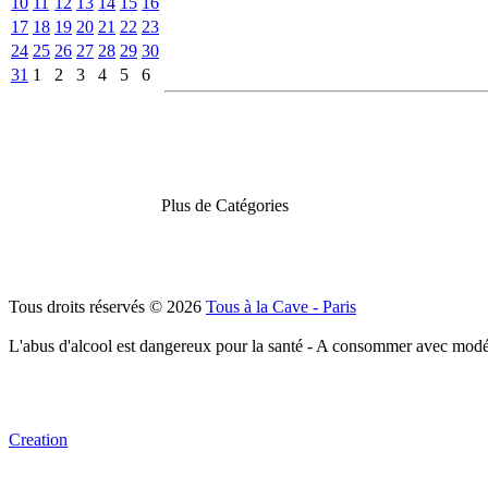
10
11
12
13
14
15
16
17
18
19
20
21
22
23
24
25
26
27
28
29
30
31
1
2
3
4
5
6
Plus de Catégories
Tous droits réservés © 2026
Tous à la Cave - Paris
L'abus d'alcool est dangereux pour la santé - A consommer avec modé
Creation