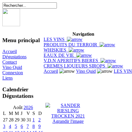
Navigation
LES VINS
Menu principal
PRODUITS DU TERROIR
WHISKIES
Accueil
EAUX DE VIE
Dégustations
V.D.N APERITIFS BIERES
Contact
CREMES LIQUEURS SIROPS
Vino Quid
Accueil
Vino Quid
LES VI
Connexion
Liens
Calendrier
Dégustations
Août
2026
L
M
M
J
V
S
D
27
28
29
30
31
1
2
Agrandir l'image
3
4
5
6
7
8
9