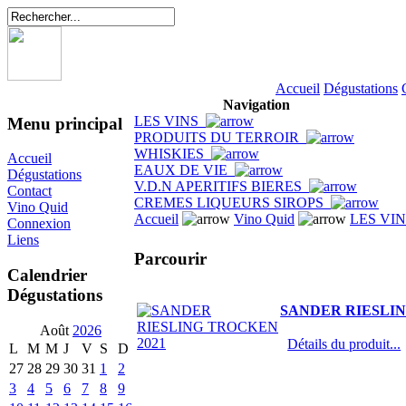
Accueil
Dégustations
Navigation
LES VINS
Menu principal
PRODUITS DU TERROIR
WHISKIES
Accueil
EAUX DE VIE
Dégustations
V.D.N APERITIFS BIERES
Contact
CREMES LIQUEURS SIROPS
Vino Quid
Accueil
Vino Quid
LES VI
Connexion
Liens
Parcourir
Calendrier
Dégustations
SANDER RIESLIN
Août
2026
Détails du produit...
L
M
M
J
V
S
D
27
28
29
30
31
1
2
3
4
5
6
7
8
9