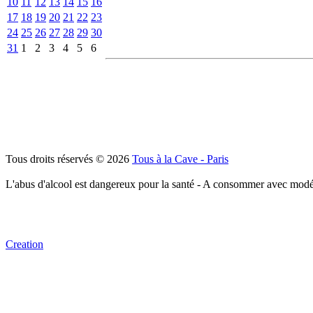
10
11
12
13
14
15
16
17
18
19
20
21
22
23
24
25
26
27
28
29
30
31
1
2
3
4
5
6
Tous droits réservés © 2026
Tous à la Cave - Paris
L'abus d'alcool est dangereux pour la santé - A consommer avec modé
Creation