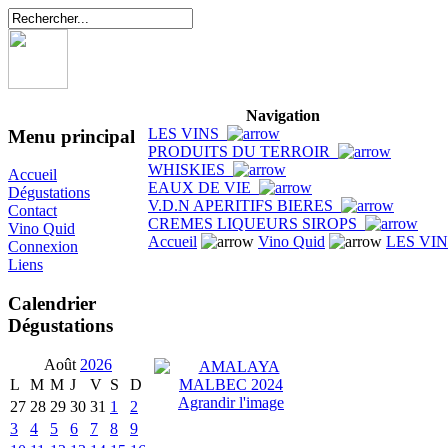
Navigation
LES VINS
Menu principal
PRODUITS DU TERROIR
WHISKIES
Accueil
EAUX DE VIE
Dégustations
V.D.N APERITIFS BIERES
Contact
CREMES LIQUEURS SIROPS
Vino Quid
Accueil
Vino Quid
LES VI
Connexion
Liens
Calendrier
Dégustations
Août
2026
L
M
M
J
V
S
D
Agrandir l'image
27
28
29
30
31
1
2
3
4
5
6
7
8
9