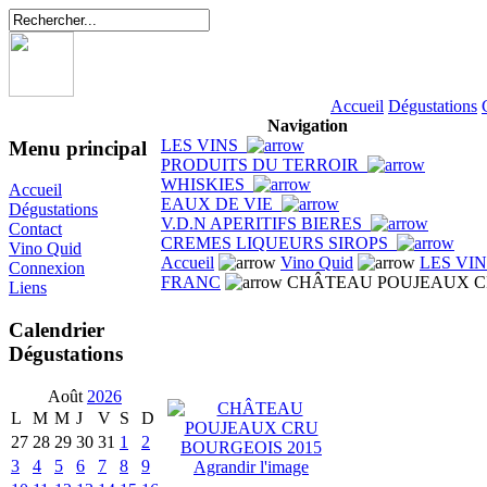
Accueil
Dégustations
Navigation
LES VINS
Menu principal
PRODUITS DU TERROIR
WHISKIES
Accueil
EAUX DE VIE
Dégustations
V.D.N APERITIFS BIERES
Contact
CREMES LIQUEURS SIROPS
Vino Quid
Accueil
Vino Quid
LES VI
Connexion
FRANC
CHÂTEAU POUJEAUX CR
Liens
Calendrier
Dégustations
Août
2026
L
M
M
J
V
S
D
27
28
29
30
31
1
2
3
4
5
6
7
8
9
Agrandir l'image