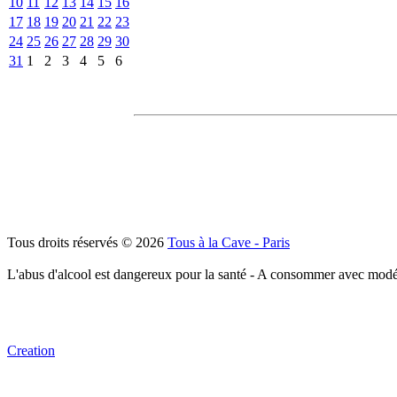
10
11
12
13
14
15
16
17
18
19
20
21
22
23
24
25
26
27
28
29
30
31
1
2
3
4
5
6
Tous droits réservés © 2026
Tous à la Cave - Paris
L'abus d'alcool est dangereux pour la santé - A consommer avec modé
Creation