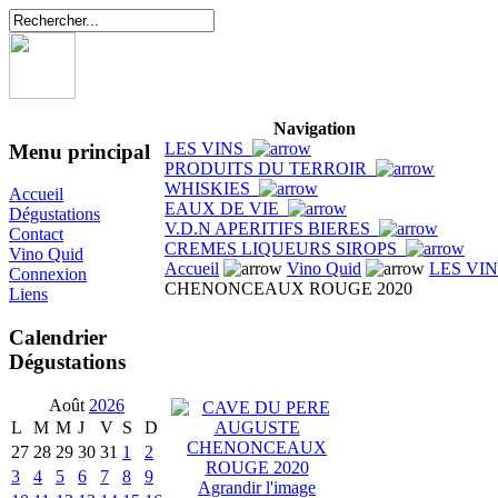
Navigation
LES VINS
Menu principal
PRODUITS DU TERROIR
WHISKIES
Accueil
EAUX DE VIE
Dégustations
V.D.N APERITIFS BIERES
Contact
CREMES LIQUEURS SIROPS
Vino Quid
Accueil
Vino Quid
LES VI
Connexion
CHENONCEAUX ROUGE 2020
Liens
Calendrier
Dégustations
Août
2026
L
M
M
J
V
S
D
27
28
29
30
31
1
2
3
4
5
6
7
8
9
Agrandir l'image