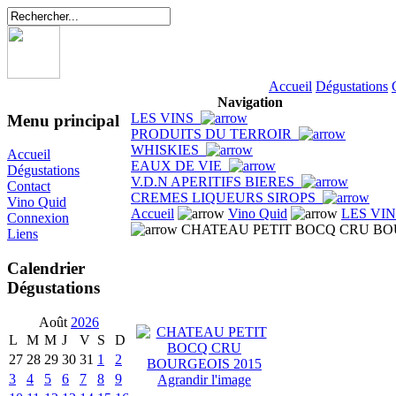
Accueil
Dégustations
Navigation
LES VINS
Menu principal
PRODUITS DU TERROIR
WHISKIES
Accueil
EAUX DE VIE
Dégustations
V.D.N APERITIFS BIERES
Contact
CREMES LIQUEURS SIROPS
Vino Quid
Accueil
Vino Quid
LES VI
Connexion
CHATEAU PETIT BOCQ CRU BOU
Liens
Calendrier
Dégustations
Août
2026
L
M
M
J
V
S
D
27
28
29
30
31
1
2
3
4
5
6
7
8
9
Agrandir l'image