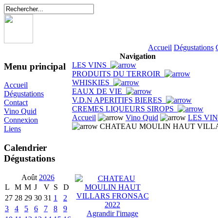
Accueil
Dégustations
Navigation
LES VINS
Menu principal
PRODUITS DU TERROIR
WHISKIES
Accueil
EAUX DE VIE
Dégustations
V.D.N APERITIFS BIERES
Contact
CREMES LIQUEURS SIROPS
Vino Quid
Accueil
Vino Quid
LES VI
Connexion
CHATEAU MOULIN HAUT VILLA
Liens
Calendrier
Dégustations
Août
2026
L
M
M
J
V
S
D
27
28
29
30
31
1
2
3
4
5
6
7
8
9
Agrandir l'image