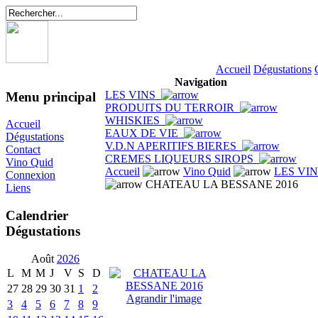
Accueil
Dégustations
Navigation
LES VINS
Menu principal
PRODUITS DU TERROIR
WHISKIES
Accueil
EAUX DE VIE
Dégustations
V.D.N APERITIFS BIERES
Contact
CREMES LIQUEURS SIROPS
Vino Quid
Accueil
Vino Quid
LES VI
Connexion
CHATEAU LA BESSANE 2016
Liens
Calendrier
Dégustations
Août
2026
L
M
M
J
V
S
D
27
28
29
30
31
1
2
Agrandir l'image
3
4
5
6
7
8
9