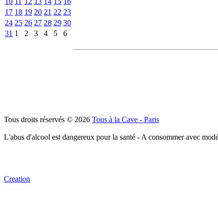
10
11
12
13
14
15
16
17
18
19
20
21
22
23
24
25
26
27
28
29
30
31
1
2
3
4
5
6
Tous droits réservés © 2026
Tous à la Cave - Paris
L'abus d'alcool est dangereux pour la santé - A consommer avec modé
Creation