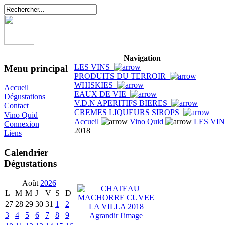
Navigation
LES VINS
Menu principal
PRODUITS DU TERROIR
WHISKIES
Accueil
EAUX DE VIE
Dégustations
V.D.N APERITIFS BIERES
Contact
CREMES LIQUEURS SIROPS
Vino Quid
Accueil
Vino Quid
LES VI
Connexion
2018
Liens
Calendrier
Dégustations
Août
2026
L
M
M
J
V
S
D
27
28
29
30
31
1
2
3
4
5
6
7
8
9
Agrandir l'image