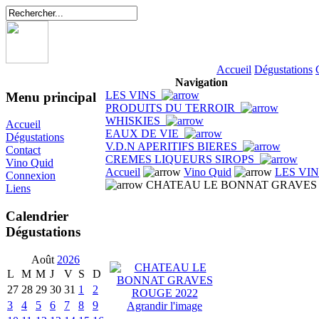
Accueil
Dégustations
Navigation
LES VINS
Menu principal
PRODUITS DU TERROIR
WHISKIES
Accueil
EAUX DE VIE
Dégustations
V.D.N APERITIFS BIERES
Contact
CREMES LIQUEURS SIROPS
Vino Quid
Accueil
Vino Quid
LES VI
Connexion
CHATEAU LE BONNAT GRAVES 
Liens
Calendrier
Dégustations
Août
2026
L
M
M
J
V
S
D
27
28
29
30
31
1
2
3
4
5
6
7
8
9
Agrandir l'image