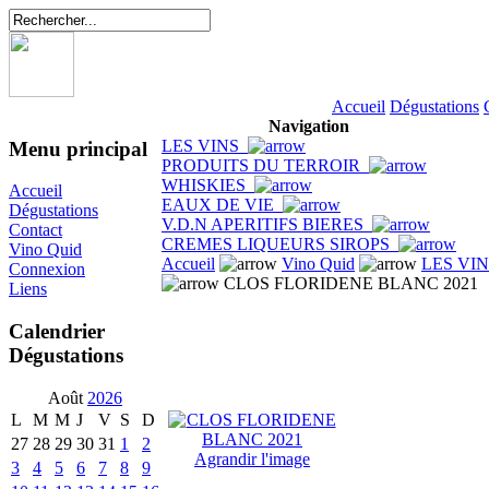
Accueil
Dégustations
Navigation
LES VINS
Menu principal
PRODUITS DU TERROIR
WHISKIES
Accueil
EAUX DE VIE
Dégustations
V.D.N APERITIFS BIERES
Contact
CREMES LIQUEURS SIROPS
Vino Quid
Accueil
Vino Quid
LES VI
Connexion
CLOS FLORIDENE BLANC 2021
Liens
Calendrier
Dégustations
Août
2026
L
M
M
J
V
S
D
27
28
29
30
31
1
2
Agrandir l'image
3
4
5
6
7
8
9