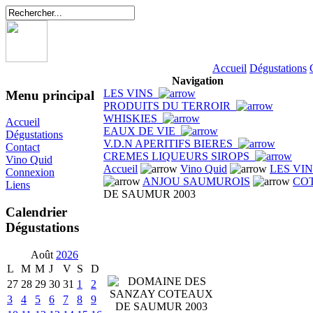
Accueil
Dégustations
Navigation
LES VINS
Menu principal
PRODUITS DU TERROIR
WHISKIES
Accueil
EAUX DE VIE
Dégustations
V.D.N APERITIFS BIERES
Contact
CREMES LIQUEURS SIROPS
Vino Quid
Accueil
Vino Quid
LES VI
Connexion
ANJOU SAUMUROIS
CO
Liens
DE SAUMUR 2003
Calendrier
Dégustations
Août
2026
L
M
M
J
V
S
D
27
28
29
30
31
1
2
3
4
5
6
7
8
9