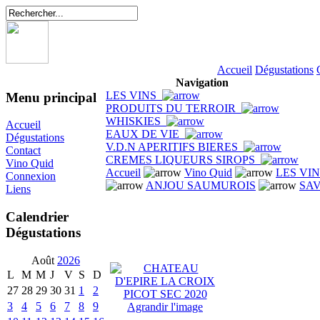
Accueil
Dégustations
Navigation
LES VINS
Menu principal
PRODUITS DU TERROIR
WHISKIES
Accueil
EAUX DE VIE
Dégustations
V.D.N APERITIFS BIERES
Contact
CREMES LIQUEURS SIROPS
Vino Quid
Accueil
Vino Quid
LES VI
Connexion
ANJOU SAUMUROIS
SA
Liens
Calendrier
Dégustations
Août
2026
L
M
M
J
V
S
D
27
28
29
30
31
1
2
3
4
5
6
7
8
9
Agrandir l'image