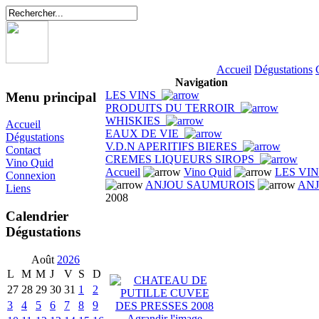
Accueil
Dégustations
Navigation
LES VINS
Menu principal
PRODUITS DU TERROIR
WHISKIES
Accueil
EAUX DE VIE
Dégustations
V.D.N APERITIFS BIERES
Contact
CREMES LIQUEURS SIROPS
Vino Quid
Accueil
Vino Quid
LES VI
Connexion
ANJOU SAUMUROIS
ANJ
Liens
2008
Calendrier
Dégustations
Août
2026
L
M
M
J
V
S
D
27
28
29
30
31
1
2
3
4
5
6
7
8
9
Agrandir l'image