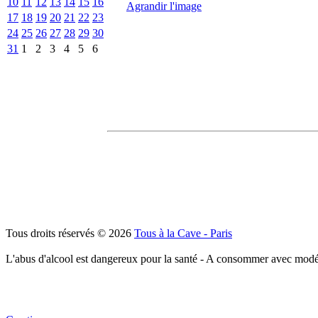
10
11
12
13
14
15
16
Agrandir l'image
17
18
19
20
21
22
23
24
25
26
27
28
29
30
31
1
2
3
4
5
6
Tous droits réservés © 2026
Tous à la Cave - Paris
L'abus d'alcool est dangereux pour la santé - A consommer avec modé