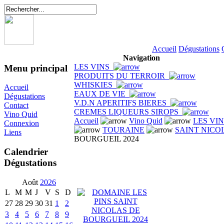
Accueil
Dégustations
Navigation
LES VINS
Menu principal
PRODUITS DU TERROIR
WHISKIES
Accueil
EAUX DE VIE
Dégustations
V.D.N APERITIFS BIERES
Contact
CREMES LIQUEURS SIROPS
Vino Quid
Accueil
Vino Quid
LES VI
Connexion
TOURAINE
SAINT NICO
Liens
BOURGUEIL 2024
Calendrier
Dégustations
Août
2026
L
M
M
J
V
S
D
27
28
29
30
31
1
2
3
4
5
6
7
8
9