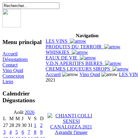
Navigation
LES VINS
Menu principal
PRODUITS DU TERROIR
WHISKIES
Accueil
EAUX DE VIE
Dégustations
V.D.N APERITIFS BIERES
Contact
CREMES LIQUEURS SIROPS
Vino Quid
Accueil
Vino Quid
LES VI
Connexion
2021
Liens
Calendrier
Dégustations
Août
2026
L
M
M
J
V
S
D
27
28
29
30
31
1
2
3
4
5
6
7
8
9
Agrandir l'image