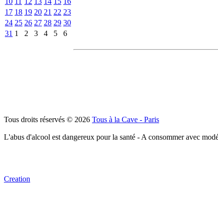
10
11
12
13
14
15
16
17
18
19
20
21
22
23
24
25
26
27
28
29
30
31
1
2
3
4
5
6
Tous droits réservés © 2026
Tous à la Cave - Paris
L'abus d'alcool est dangereux pour la santé - A consommer avec modé
Creation