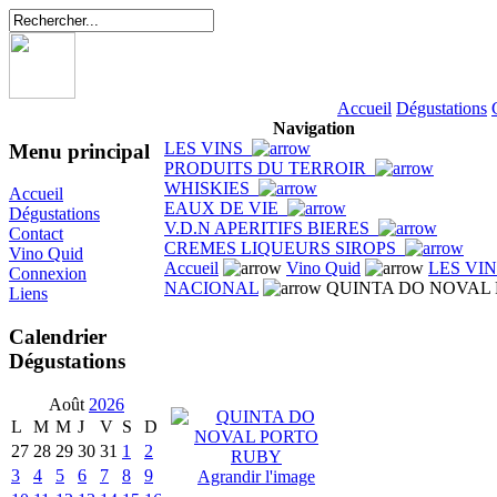
Accueil
Dégustations
Navigation
LES VINS
Menu principal
PRODUITS DU TERROIR
WHISKIES
Accueil
EAUX DE VIE
Dégustations
V.D.N APERITIFS BIERES
Contact
CREMES LIQUEURS SIROPS
Vino Quid
Accueil
Vino Quid
LES VI
Connexion
NACIONAL
QUINTA DO NOVAL
Liens
Calendrier
Dégustations
Août
2026
L
M
M
J
V
S
D
27
28
29
30
31
1
2
3
4
5
6
7
8
9
Agrandir l'image