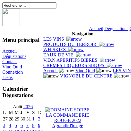
Accueil
Dégustations
Navigation
LES VINS
Menu principal
PRODUITS DU TERROIR
WHISKIES
Accueil
EAUX DE VIE
Dégustations
V.D.N APERITIFS BIERES
Contact
CREMES LIQUEURS SIROPS
Vino Quid
Accueil
Vino Quid
LES VI
Connexion
VIGNOBLE DU CENTRE
Liens
Calendrier
Dégustations
Août
2026
L
M
M
J
V
S
D
27
28
29
30
31
1
2
3
4
5
6
7
8
9
Agrandir l'image