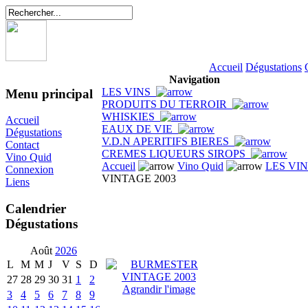
Accueil
Dégustations
Navigation
LES VINS
Menu principal
PRODUITS DU TERROIR
WHISKIES
Accueil
EAUX DE VIE
Dégustations
V.D.N APERITIFS BIERES
Contact
CREMES LIQUEURS SIROPS
Vino Quid
Accueil
Vino Quid
LES VI
Connexion
VINTAGE 2003
Liens
Calendrier
Dégustations
Août
2026
L
M
M
J
V
S
D
27
28
29
30
31
1
2
Agrandir l'image
3
4
5
6
7
8
9