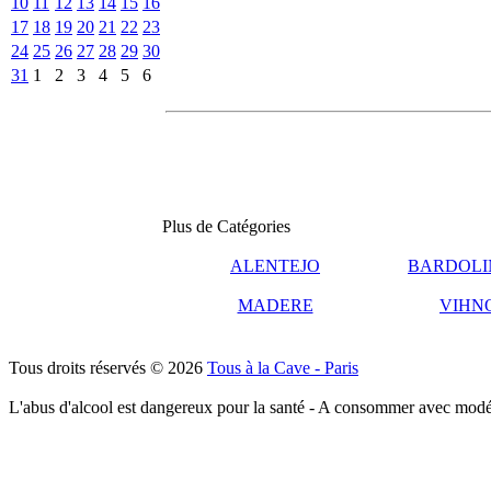
10
11
12
13
14
15
16
17
18
19
20
21
22
23
24
25
26
27
28
29
30
31
1
2
3
4
5
6
Plus de Catégories
ALENTEJO
BARDOLI
MADERE
VIHN
Tous droits réservés © 2026
Tous à la Cave - Paris
L'abus d'alcool est dangereux pour la santé - A consommer avec modé