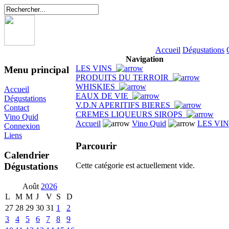
Accueil
Dégustations
Navigation
LES VINS
Menu principal
PRODUITS DU TERROIR
WHISKIES
Accueil
EAUX DE VIE
Dégustations
V.D.N APERITIFS BIERES
Contact
CREMES LIQUEURS SIROPS
Vino Quid
Accueil
Vino Quid
LES VI
Connexion
Liens
Parcourir
Calendrier
Dégustations
Cette catégorie est actuellement vide.
Août
2026
L
M
M
J
V
S
D
27
28
29
30
31
1
2
3
4
5
6
7
8
9