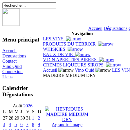
Accueil
Dégustations
Navigation
LES VINS
Menu principal
PRODUITS DU TERROIR
WHISKIES
Accueil
EAUX DE VIE
Dégustations
V.D.N APERITIFS BIERES
Contact
CREMES LIQUEURS SIROPS
Vino Quid
Accueil
Vino Quid
LES VI
Connexion
MADEIRE MEDIUM DRY
Liens
Calendrier
Dégustations
Août
2026
L
M
M
J
V
S
D
27
28
29
30
31
1
2
3
4
5
6
7
8
9
Agrandir l'image