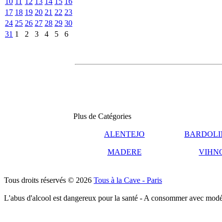
10
11
12
13
14
15
16
17
18
19
20
21
22
23
24
25
26
27
28
29
30
31
1
2
3
4
5
6
Plus de Catégories
ALENTEJO
BARDOLI
MADERE
VIHN
Tous droits réservés © 2026
Tous à la Cave - Paris
L'abus d'alcool est dangereux pour la santé - A consommer avec modé