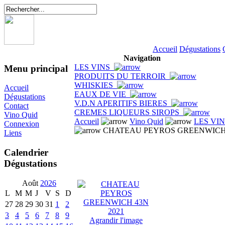
Accueil
Dégustations
Navigation
LES VINS
Menu principal
PRODUITS DU TERROIR
WHISKIES
Accueil
EAUX DE VIE
Dégustations
V.D.N APERITIFS BIERES
Contact
CREMES LIQUEURS SIROPS
Vino Quid
Accueil
Vino Quid
LES VI
Connexion
CHATEAU PEYROS GREENWICH 
Liens
Calendrier
Dégustations
Août
2026
L
M
M
J
V
S
D
27
28
29
30
31
1
2
3
4
5
6
7
8
9
Agrandir l'image