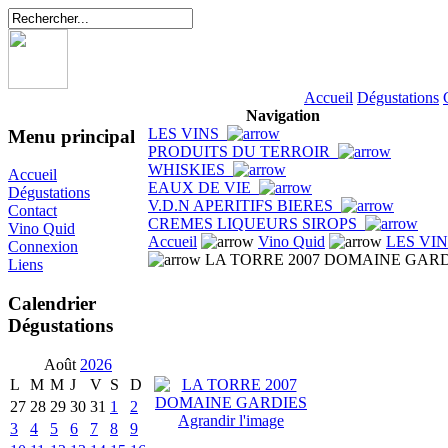
Accueil
Dégustations
Navigation
LES VINS
Menu principal
PRODUITS DU TERROIR
WHISKIES
Accueil
EAUX DE VIE
Dégustations
V.D.N APERITIFS BIERES
Contact
CREMES LIQUEURS SIROPS
Vino Quid
Accueil
Vino Quid
LES VI
Connexion
LA TORRE 2007 DOMAINE GARD
Liens
Calendrier
Dégustations
Août
2026
L
M
M
J
V
S
D
27
28
29
30
31
1
2
Agrandir l'image
3
4
5
6
7
8
9