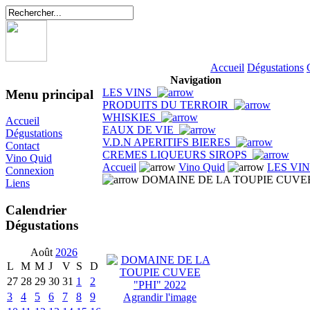
Accueil
Dégustations
Navigation
LES VINS
Menu principal
PRODUITS DU TERROIR
WHISKIES
Accueil
EAUX DE VIE
Dégustations
V.D.N APERITIFS BIERES
Contact
CREMES LIQUEURS SIROPS
Vino Quid
Accueil
Vino Quid
LES VI
Connexion
DOMAINE DE LA TOUPIE CUVEE 
Liens
Calendrier
Dégustations
Août
2026
L
M
M
J
V
S
D
27
28
29
30
31
1
2
3
4
5
6
7
8
9
Agrandir l'image