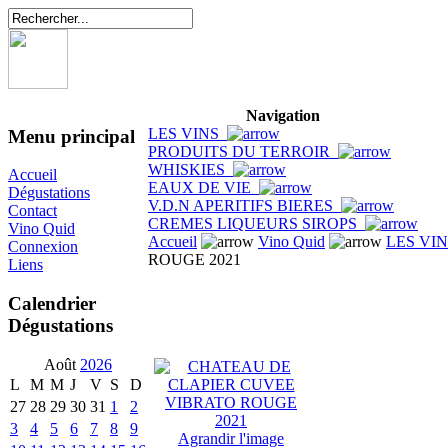
Navigation
LES VINS
Menu principal
PRODUITS DU TERROIR
WHISKIES
Accueil
EAUX DE VIE
Dégustations
V.D.N APERITIFS BIERES
Contact
CREMES LIQUEURS SIROPS
Vino Quid
Accueil
Vino Quid
LES VI
Connexion
ROUGE 2021
Liens
Calendrier
Dégustations
Août
2026
L
M
M
J
V
S
D
27
28
29
30
31
1
2
3
4
5
6
7
8
9
Agrandir l'image