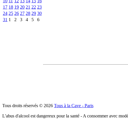
10
11
12
13
14
15
16
17
18
19
20
21
22
23
24
25
26
27
28
29
30
31
1
2
3
4
5
6
Tous droits réservés © 2026
Tous à la Cave - Paris
L'abus d'alcool est dangereux pour la santé - A consommer avec modé