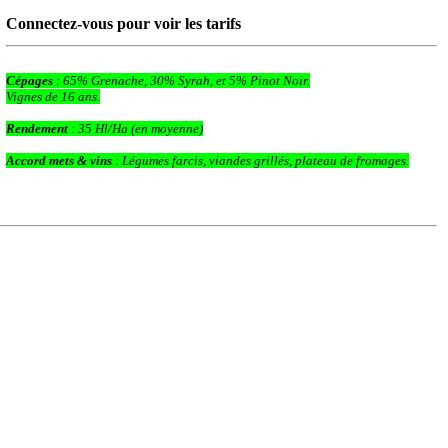
Connectez-vous pour voir les tarifs
Cépages
: 65% Grenache, 30% Syrah, et 5% Pinot Noir.
Vignes de 16 ans.
Rendement
: 35 Hl/Ha (en moyenne)
Accord mets & vins
: Légumes farcis, viandes grillés, plateau de fromages.