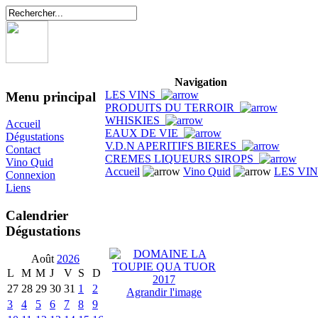
Navigation
LES VINS
Menu principal
PRODUITS DU TERROIR
WHISKIES
Accueil
EAUX DE VIE
Dégustations
V.D.N APERITIFS BIERES
Contact
CREMES LIQUEURS SIROPS
Vino Quid
Accueil
Vino Quid
LES VI
Connexion
Liens
Calendrier
Dégustations
Août
2026
L
M
M
J
V
S
D
27
28
29
30
31
1
2
Agrandir l'image
3
4
5
6
7
8
9