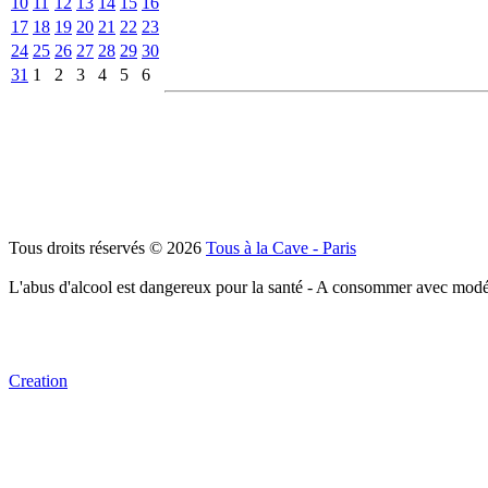
10
11
12
13
14
15
16
17
18
19
20
21
22
23
24
25
26
27
28
29
30
31
1
2
3
4
5
6
Tous droits réservés © 2026
Tous à la Cave - Paris
L'abus d'alcool est dangereux pour la santé - A consommer avec modé
Creation