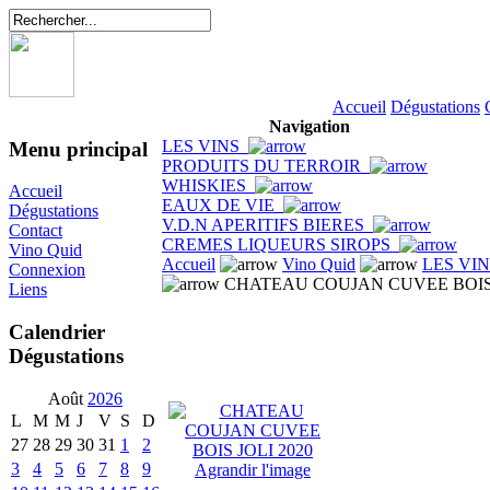
Accueil
Dégustations
Navigation
LES VINS
Menu principal
PRODUITS DU TERROIR
WHISKIES
Accueil
EAUX DE VIE
Dégustations
V.D.N APERITIFS BIERES
Contact
CREMES LIQUEURS SIROPS
Vino Quid
Accueil
Vino Quid
LES VI
Connexion
CHATEAU COUJAN CUVEE BOIS 
Liens
Calendrier
Dégustations
Août
2026
L
M
M
J
V
S
D
27
28
29
30
31
1
2
3
4
5
6
7
8
9
Agrandir l'image