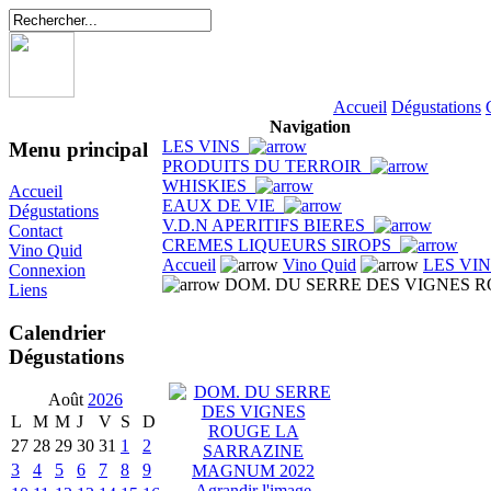
Accueil
Dégustations
Navigation
LES VINS
Menu principal
PRODUITS DU TERROIR
WHISKIES
Accueil
EAUX DE VIE
Dégustations
V.D.N APERITIFS BIERES
Contact
CREMES LIQUEURS SIROPS
Vino Quid
Accueil
Vino Quid
LES VI
Connexion
DOM. DU SERRE DES VIGNES 
Liens
Calendrier
Dégustations
Août
2026
L
M
M
J
V
S
D
27
28
29
30
31
1
2
3
4
5
6
7
8
9
Agrandir l'image