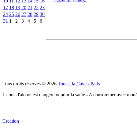
10
11
12
13
14
15
16
17
18
19
20
21
22
23
24
25
26
27
28
29
30
31
1
2
3
4
5
6
Tous droits réservés © 2026
Tous à la Cave - Paris
L'abus d'alcool est dangereux pour la santé - A consommer avec modé
Creation