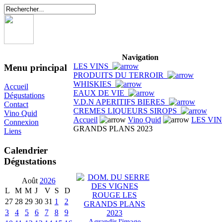
Navigation
LES VINS
Menu principal
PRODUITS DU TERROIR
WHISKIES
Accueil
EAUX DE VIE
Dégustations
V.D.N APERITIFS BIERES
Contact
CREMES LIQUEURS SIROPS
Vino Quid
Accueil
Vino Quid
LES VI
Connexion
GRANDS PLANS 2023
Liens
Calendrier
Dégustations
Août
2026
L
M
M
J
V
S
D
27
28
29
30
31
1
2
3
4
5
6
7
8
9
Agrandir l'image