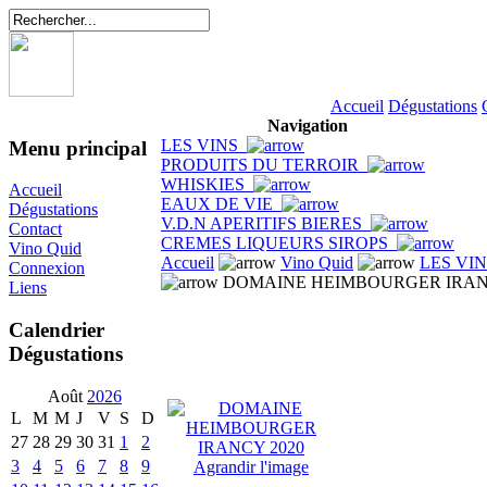
Accueil
Dégustations
Navigation
LES VINS
Menu principal
PRODUITS DU TERROIR
WHISKIES
Accueil
EAUX DE VIE
Dégustations
V.D.N APERITIFS BIERES
Contact
CREMES LIQUEURS SIROPS
Vino Quid
Accueil
Vino Quid
LES VI
Connexion
DOMAINE HEIMBOURGER IRAN
Liens
Calendrier
Dégustations
Août
2026
L
M
M
J
V
S
D
27
28
29
30
31
1
2
3
4
5
6
7
8
9
Agrandir l'image