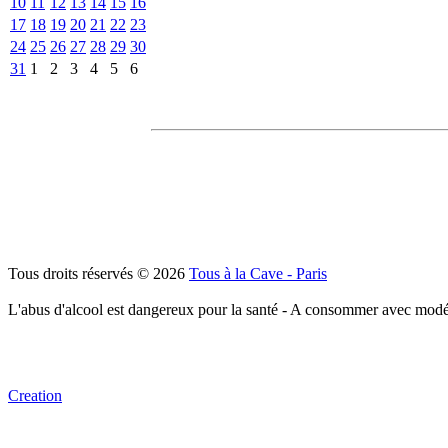
10
11
12
13
14
15
16
17
18
19
20
21
22
23
24
25
26
27
28
29
30
31
1
2
3
4
5
6
Tous droits réservés © 2026
Tous à la Cave - Paris
L'abus d'alcool est dangereux pour la santé - A consommer avec modé
Creation