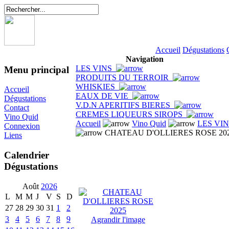
Accueil
Dégustations
Navigation
LES VINS
Menu principal
PRODUITS DU TERROIR
WHISKIES
Accueil
EAUX DE VIE
Dégustations
V.D.N APERITIFS BIERES
Contact
CREMES LIQUEURS SIROPS
Vino Quid
Accueil
Vino Quid
LES VI
Connexion
CHATEAU D'OLLIERES ROSE 20
Liens
Calendrier
Dégustations
Août
2026
L
M
M
J
V
S
D
27
28
29
30
31
1
2
3
4
5
6
7
8
9
Agrandir l'image