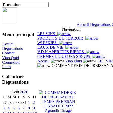
Accueil
Dégustations
Navigation
LES VINS
Menu principal
PRODUITS DU TERROIR
WHISKIES
Accueil
EAUX DE VIE
Dégustations
V.D.N APERITIFS BIERES
Contact
CREMES LIQUEURS SIROPS
Vino Quid
Accueil
Vino Quid
LES VI
Connexion
COMMANDERIE DE PREISSAN AU
Liens
Calendrier
Dégustations
Août
2026
L
M
M
J
V
S
D
27
28
29
30
31
1
2
3
4
5
6
7
8
9
Agrandir l'image