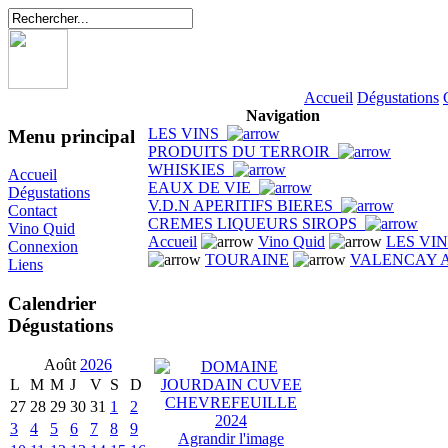
Accueil
Dégustations
Navigation
LES VINS
Menu principal
PRODUITS DU TERROIR
WHISKIES
Accueil
EAUX DE VIE
Dégustations
V.D.N APERITIFS BIERES
Contact
CREMES LIQUEURS SIROPS
Vino Quid
Accueil
Vino Quid
LES VI
Connexion
TOURAINE
VALENCAY 
Liens
Calendrier
Dégustations
Août
2026
L
M
M
J
V
S
D
27
28
29
30
31
1
2
3
4
5
6
7
8
9
Agrandir l'image