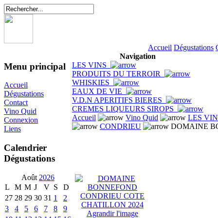
Accueil
Dégustations
Navigation
LES VINS
Menu principal
PRODUITS DU TERROIR
WHISKIES
Accueil
EAUX DE VIE
Dégustations
V.D.N APERITIFS BIERES
Contact
CREMES LIQUEURS SIROPS
Vino Quid
Accueil
Vino Quid
LES VI
Connexion
CONDRIEU
DOMAINE BO
Liens
Calendrier
Dégustations
Août
2026
L
M
M
J
V
S
D
27
28
29
30
31
1
2
3
4
5
6
7
8
9
Agrandir l'image