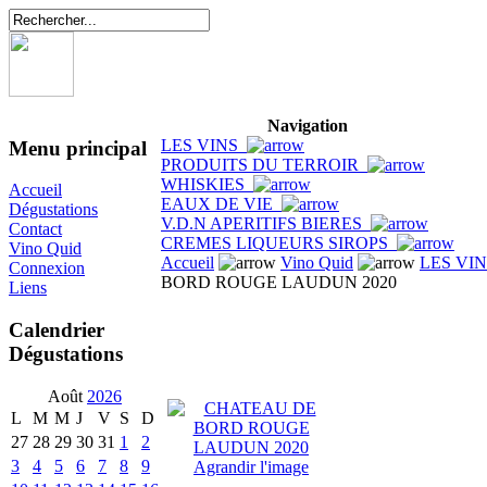
Navigation
LES VINS
Menu principal
PRODUITS DU TERROIR
WHISKIES
Accueil
EAUX DE VIE
Dégustations
V.D.N APERITIFS BIERES
Contact
CREMES LIQUEURS SIROPS
Vino Quid
Accueil
Vino Quid
LES VI
Connexion
BORD ROUGE LAUDUN 2020
Liens
Calendrier
Dégustations
Août
2026
L
M
M
J
V
S
D
27
28
29
30
31
1
2
3
4
5
6
7
8
9
Agrandir l'image