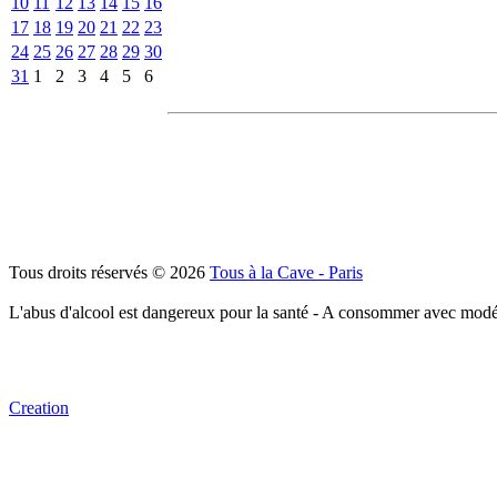
10
11
12
13
14
15
16
17
18
19
20
21
22
23
24
25
26
27
28
29
30
31
1
2
3
4
5
6
Tous droits réservés © 2026
Tous à la Cave - Paris
L'abus d'alcool est dangereux pour la santé - A consommer avec modé
Creation