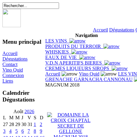
Accueil
Dégustations
Navigation
LES VINS
Menu principal
PRODUITS DU TERROIR
WHISKIES
Accueil
EAUX DE VIE
Dégustations
V.D.N APERITIFS BIERES
Contact
CREMES LIQUEURS SIROPS
Vino Quid
Accueil
Vino Quid
LES VI
Connexion
GRENACHE GARNACHA CANNONAU
Liens
MAGNUM 2018
Calendrier
Dégustations
Août
2026
L
M
M
J
V
S
D
27
28
29
30
31
1
2
3
4
5
6
7
8
9