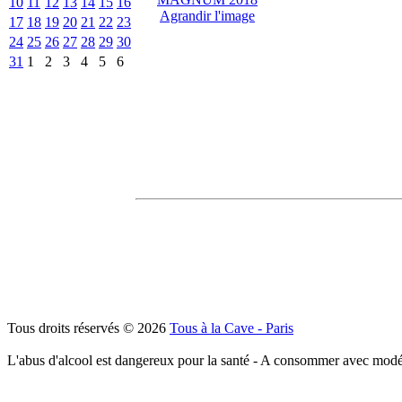
10
11
12
13
14
15
16
Agrandir l'image
17
18
19
20
21
22
23
24
25
26
27
28
29
30
31
1
2
3
4
5
6
Tous droits réservés © 2026
Tous à la Cave - Paris
L'abus d'alcool est dangereux pour la santé - A consommer avec modé