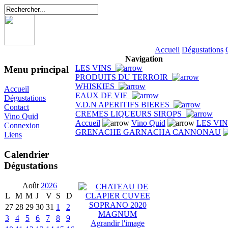
Accueil
Dégustations
Navigation
LES VINS
Menu principal
PRODUITS DU TERROIR
WHISKIES
Accueil
EAUX DE VIE
Dégustations
V.D.N APERITIFS BIERES
Contact
CREMES LIQUEURS SIROPS
Vino Quid
Accueil
Vino Quid
LES VI
Connexion
GRENACHE GARNACHA CANNONAU
Liens
Calendrier
Dégustations
Août
2026
L
M
M
J
V
S
D
27
28
29
30
31
1
2
3
4
5
6
7
8
9
Agrandir l'image