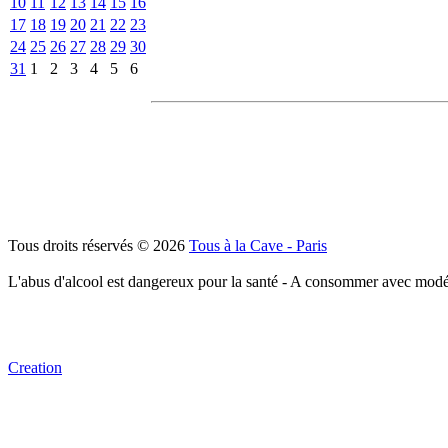
10
11
12
13
14
15
16
17
18
19
20
21
22
23
24
25
26
27
28
29
30
31
1
2
3
4
5
6
Tous droits réservés © 2026
Tous à la Cave - Paris
L'abus d'alcool est dangereux pour la santé - A consommer avec modé
Creation