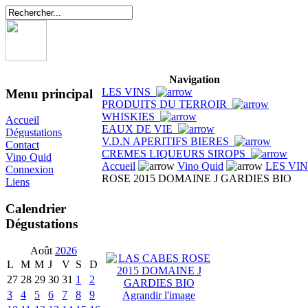
Navigation
LES VINS
Menu principal
PRODUITS DU TERROIR
WHISKIES
Accueil
EAUX DE VIE
Dégustations
V.D.N APERITIFS BIERES
Contact
CREMES LIQUEURS SIROPS
Vino Quid
Accueil
Vino Quid
LES VI
Connexion
ROSE 2015 DOMAINE J GARDIES BIO
Liens
Calendrier
Dégustations
Août
2026
L
M
M
J
V
S
D
27
28
29
30
31
1
2
3
4
5
6
7
8
9
Agrandir l'image