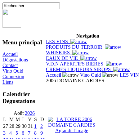
Navigation
LES VINS
Menu principal
PRODUITS DU TERROIR
WHISKIES
Accueil
EAUX DE VIE
Dégustations
V.D.N APERITIFS BIERES
Contact
CREMES LIQUEURS SIROPS
Vino Quid
Accueil
Vino Quid
LES VI
Connexion
2006 DOMAINE GARDIES
Liens
Calendrier
Dégustations
Août
2026
L
M
M
J
V
S
D
27
28
29
30
31
1
2
Agrandir l'image
3
4
5
6
7
8
9