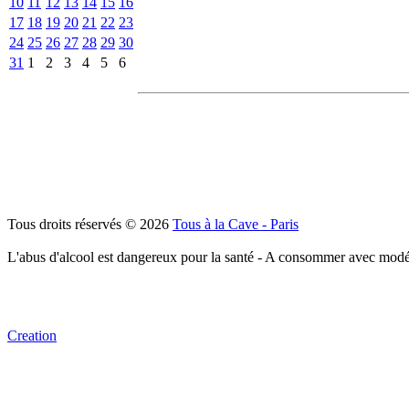
10
11
12
13
14
15
16
17
18
19
20
21
22
23
24
25
26
27
28
29
30
31
1
2
3
4
5
6
Tous droits réservés © 2026
Tous à la Cave - Paris
L'abus d'alcool est dangereux pour la santé - A consommer avec modé
Creation