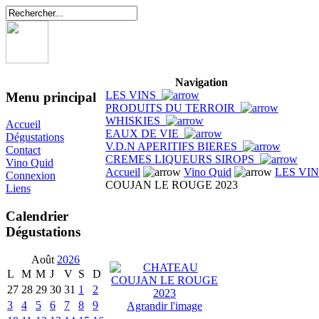
Navigation
LES VINS
Menu principal
PRODUITS DU TERROIR
WHISKIES
Accueil
EAUX DE VIE
Dégustations
V.D.N APERITIFS BIERES
Contact
CREMES LIQUEURS SIROPS
Vino Quid
Accueil
Vino Quid
LES VI
Connexion
COUJAN LE ROUGE 2023
Liens
Calendrier
Dégustations
Août
2026
L
M
M
J
V
S
D
27
28
29
30
31
1
2
3
4
5
6
7
8
9
Agrandir l'image