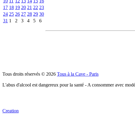
10
11
12
13
14
15
16
17
18
19
20
21
22
23
24
25
26
27
28
29
30
31
1
2
3
4
5
6
Tous droits réservés © 2026
Tous à la Cave - Paris
L'abus d'alcool est dangereux pour la santé - A consommer avec modé
Creation