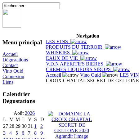
Navigation
LES VINS
Menu principal
PRODUITS DU TERROIR
WHISKIES
Accueil
EAUX DE VIE
Dégustations
V.D.N APERITIFS BIERES
Contact
CREMES LIQUEURS SIROPS
Vino Quid
Accueil
Vino Quid
LES VI
Connexion
CROIX CHAPTAL SECRET DE GELLONE 
Liens
Calendrier
Dégustations
Août
2026
L
M
M
J
V
S
D
27
28
29
30
31
1
2
3
4
5
6
7
8
9
Agrandir l'image