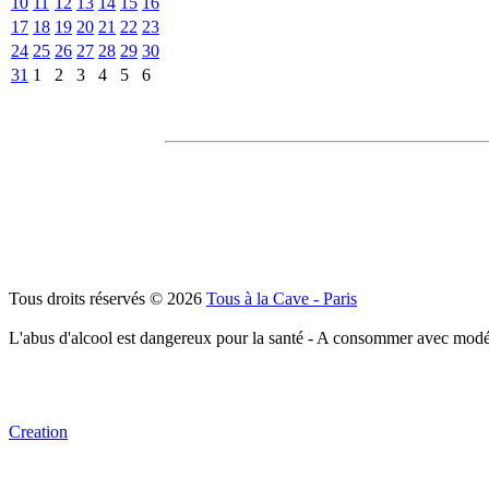
10
11
12
13
14
15
16
17
18
19
20
21
22
23
24
25
26
27
28
29
30
31
1
2
3
4
5
6
Tous droits réservés © 2026
Tous à la Cave - Paris
L'abus d'alcool est dangereux pour la santé - A consommer avec modé
Creation