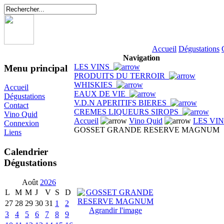
Accueil
Dégustations
Navigation
LES VINS
Menu principal
PRODUITS DU TERROIR
WHISKIES
Accueil
EAUX DE VIE
Dégustations
V.D.N APERITIFS BIERES
Contact
CREMES LIQUEURS SIROPS
Vino Quid
Accueil
Vino Quid
LES VI
Connexion
GOSSET GRANDE RESERVE MAGNUM
Liens
Calendrier
Dégustations
Août
2026
L
M
M
J
V
S
D
27
28
29
30
31
1
2
Agrandir l'image
3
4
5
6
7
8
9