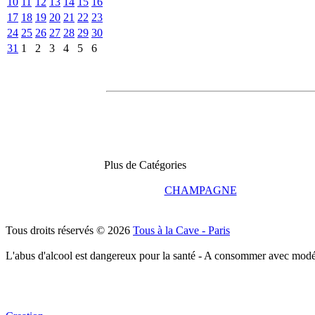
10
11
12
13
14
15
16
17
18
19
20
21
22
23
24
25
26
27
28
29
30
31
1
2
3
4
5
6
Plus de Catégories
CHAMPAGNE
Tous droits réservés © 2026
Tous à la Cave - Paris
L'abus d'alcool est dangereux pour la santé - A consommer avec modé