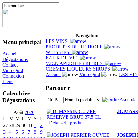
Navigation
LES VINS
Menu principal
PRODUITS DU TERROIR
WHISKIES
Accueil
EAUX DE VIE
Dégustations
V.D.N APERITIFS BIERES
Contact
CREMES LIQUEURS SIROPS
Vino Quid
Accueil
Vino Quid
LES VI
Connexion
Liens
Parcourir
Calendrier
Dégustations
Trié Par:
.D. MAS
Août
2026
L
M
M
J
V
S
D
Détails du produit...
27
28
29
30
31
1
2
3
4
5
6
7
8
9
JOSEPH 