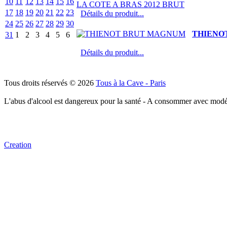
10
11
12
13
14
15
16
17
18
19
20
21
22
23
Détails du produit...
24
25
26
27
28
29
30
THIENO
31
1
2
3
4
5
6
Détails du produit...
Tous droits réservés © 2026
Tous à la Cave - Paris
L'abus d'alcool est dangereux pour la santé - A consommer avec modé
Creation