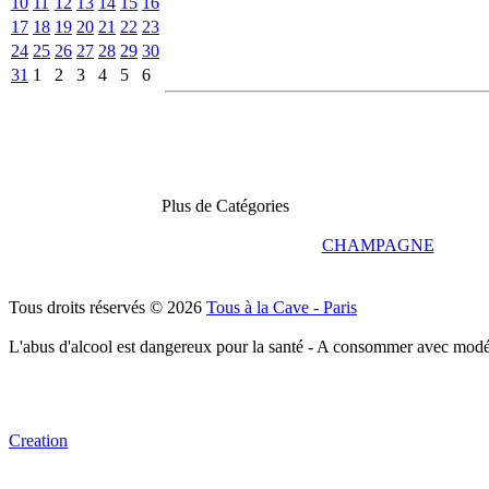
10
11
12
13
14
15
16
17
18
19
20
21
22
23
24
25
26
27
28
29
30
31
1
2
3
4
5
6
Plus de Catégories
CHAMPAGNE
Tous droits réservés © 2026
Tous à la Cave - Paris
L'abus d'alcool est dangereux pour la santé - A consommer avec modé
Creation