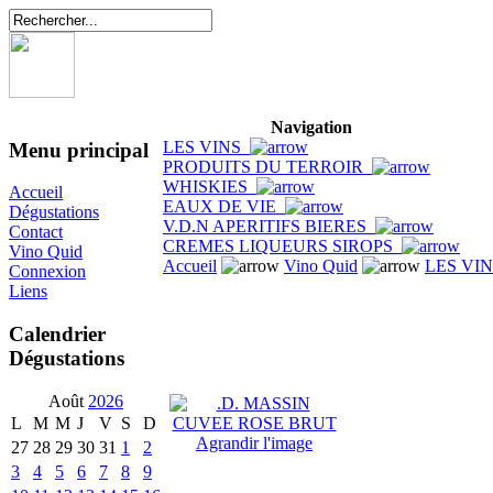
Navigation
LES VINS
Menu principal
PRODUITS DU TERROIR
WHISKIES
Accueil
EAUX DE VIE
Dégustations
V.D.N APERITIFS BIERES
Contact
CREMES LIQUEURS SIROPS
Vino Quid
Accueil
Vino Quid
LES VI
Connexion
Liens
Calendrier
Dégustations
Août
2026
L
M
M
J
V
S
D
Agrandir l'image
27
28
29
30
31
1
2
3
4
5
6
7
8
9